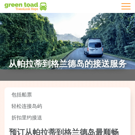
打开手
从帕拉蒂到格兰德岛的接送服务
包括船票
轻松连接岛屿
折扣里约接送
预订从帕拉蒂到格兰德岛最顺畅