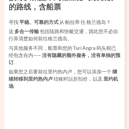
的路线，含船票
寻找
平稳、可靠的方式
从 帕拉蒂 往 格兰德岛？
这
多合一传输
包括陆路和快艇交通，因此您不必自
行弄清楚如何前往格兰德岛。
与其他服务不同，船票和您的 Turi Angra 码头税已
经包含在内——
没有隐藏的额外服务，没有单独的预
订
.
如果您之后要前往里约热内卢，您可以添加一个
继
续转移到里约热内卢
结账时以折扣价，以及
里约机
场
.